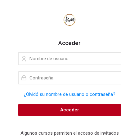
Skip to navigation
Skip to login form
Salta al contenido principal
Skip to accessibility options
Skip to footer
Skip accessibility options
Acceder
Nombre de usuario
Contraseña
¿Olvidó su nombre de usuario o contraseña?
Acceder
Algunos cursos permiten el acceso de invitados