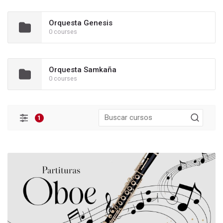
Orquesta Genesis
0 courses
Orquesta Samkaña
0 courses
1
Filtros